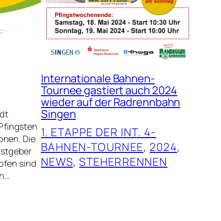
Internationale Bahnen-
Tournee gastiert auch 2024
wieder auf der Radrennbahn
Singen
dt
Pfingsten
1. ETAPPE DER INT. 4-
onen. Die
BAHNEN-TOURNEE
, 
2024
, 
astgeber
NEWS
, 
STEHERRENNEN
ofen sind
en…