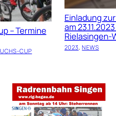
Einladung zu
am 23.11.2023
p – Termine
Rielasingen-
2023
, 
NEWS
WUCHS-CUP