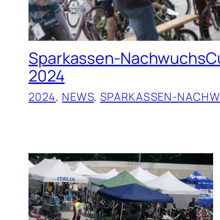
Sparkassen-NachwuchsCu
2024
2024
, 
NEWS
, 
SPARKASSEN-NACH