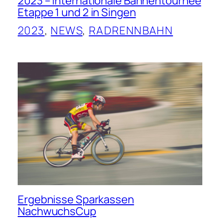
2023 – Internationale Bahnentournee
Etappe 1 und 2 in Singen
2023
, 
NEWS
, 
RADRENNBAHN
Ergebnisse Sparkassen
NachwuchsCup