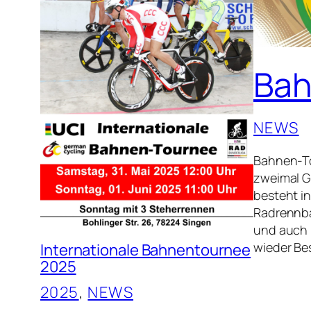
Bah
NEWS
Bahnen-To
zweimal G
besteht i
Radrennba
und auch 
wieder Be
Internationale Bahnentournee
2025
2025
, 
NEWS