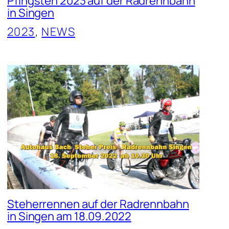
Pfingsten 2023 auf der Radrennbahn
in Singen
2023
, 
NEWS
Steherrennen auf der Radrennbahn
in Singen am 18.09.2022