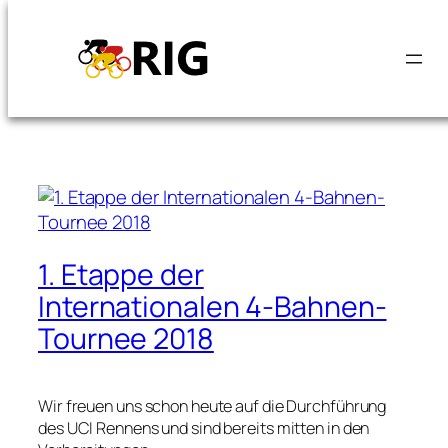
Schlagwort:
4 Bahnen
Zum
Inhalt
Tournee
springen
1. Etappe der
Internationalen 4-Bahnen-
Tournee 2018
Wir freuen uns schon heute auf die Durchführung
des UCI Rennens und sind bereits mitten in den