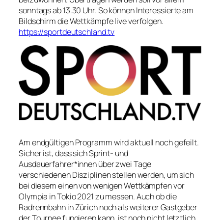
sonntags ab 13.30 Uhr. So können Interessierte am
Bildschirm die Wettkämpfe live verfolgen.
https://sportdeutschland.tv
Am endgültigen Programm wird aktuell noch gefeilt.
Sicher ist, dass sich Sprint- und
Ausdauerfahrer*innen über zwei Tage
verschiedenen Disziplinen stellen werden, um sich
bei diesem einen von wenigen Wettkämpfen vor
Olympia in Tokio 2021 zu messen. Auch ob die
Radrennbahn in Zürich noch als weiterer Gastgeber
der Tournee fungieren kann, ist noch nicht letztlich