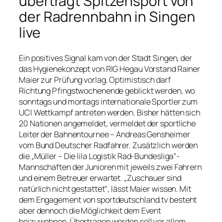
überträgt Spitzensport von
der Radrennbahn in Singen
live
Ein positives Signal kam von der Stadt Singen, der
das Hygienekonzept von RIG Hegau Vorstand Rainer
Maier zur Prüfung vorlag. Optimistisch darf
Richtung Pfingstwochenende geblickt werden, wo
sonntags und montags internationale Sportler zum
UCI Wettkampf antreten werden. Bisher hätten sich
20 Nationen angemeldet, vermeldet der sportliche
Leiter der Bahnentournee – Andreas Gensheimer
vom Bund Deutscher Radfahrer. Zusätzlich werden
die „Müller – Die lila Logistik Rad-Bundesliga“-
Mannschaften der Junioren mit jeweils zwei Fahrern
und einem Betreuer erwartet. „Zuschauer sind
natürlich nicht gestattet“, lässt Maier wissen. Mit
dem Engagement von sportdeutschland.tv besteht
aber dennoch die Möglichkeit dem Event
beizuwohnen. Übertragen werden soll vor allem