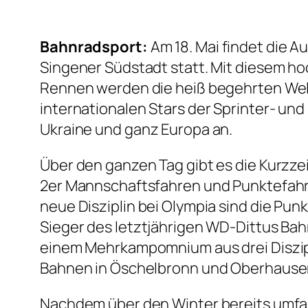
Bahnradsport:
Am 18. Mai findet die 
Singener Südstadt statt. Mit diesem ho
Rennen werden die heiß begehrten Weltc
internationalen Stars der Sprinter- un
Ukraine und ganz Europa an.
Über den ganzen Tag gibt es die Kurzze
2er Mannschaftsfahren und Punktefahren
neue Disziplin bei Olympia sind die Pun
Sieger des letztjährigen WD-Dittus Bah
einem Mehrkampomnium aus drei Diszipl
Bahnen in Öschelbronn und Oberhause
Nachdem über den Winter bereits umfa