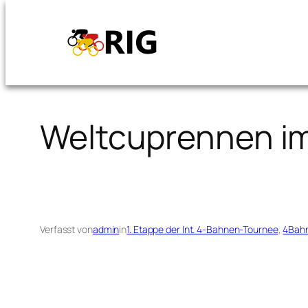
Zum
Inhalt
springen
Weltcuprennen im
Verfasst von
admin
in
1. Etappe der Int. 4-Bahnen-Tournee
, 
4Bah