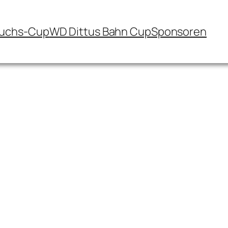
uchs-Cup
WD Dittus Bahn Cup
Sponsoren