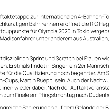
Auftaktetappe zur internationalen 4-Bahnen-To
chkarätigen Bahnrennen eröffnet die RIG Hega
uppunkte für Olympia 2020 in Tokio vergeben
d Madisonfahrer unter anderem aus Australien
itdisziplinen Sprint und Scratch bei Frauen w
. Erstmals findet in Singen ein 2er Mannscha
kte für die Qualifizierung noch begehrter. Am
n-Cups, Martin Ruepp, sein. Auch der Nachwuch
inen wieder dabei. Nach der Auftaktveranstal
n zum Finale am Pfingstmontag nach Dudenh
ngreiche Sanierungen auf dem Gelände der B