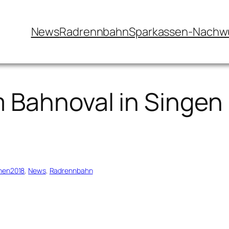
News
Radrennbahn
Sparkassen-Nachw
 Bahnoval in Singen
nen2018
, 
News
, 
Radrennbahn