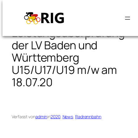
Zum
Inhalt
springen
Leistungsüberprüfung
der LV Baden und
Württemberg
U15/U17/U19 m/w am
18.07.20
Verfasst von
admin
in
2020
, 
News
, 
Radrennbahn