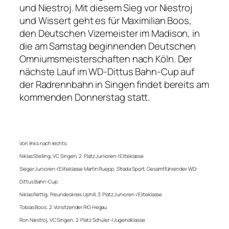
und Niestroj. Mit diesem Sieg vor Niestroj
und Wissert geht es für Maximilian Boos,
den Deutschen Vizemeister im Madison, in
die am Samstag beginnenden Deutschen
Omniumsmeisterschaften nach Köln. Der
nächste Lauf im WD-Dittus Bahn-Cup auf
der Radrennbahn in Singen findet bereits am
kommenden Donnerstag statt.
Von links nach rechts:
Niklas Stelling, VC Singen, 2. Platz Junioren-/Eliteklasse
Sieger Junioren-/Eliteklasse Martin Ruepp, Strada Sport, Gesamtführender WD-
Dittus Bahn-Cup
Niklas Rettig, Freundeskreis Uphill, 3. Platz Junioren-/Eliteklasse
Tobias Boos, 2. Vorsitzender RIG Hegau
Ron Niestroj, VC Singen, 2. Platz Schüler-/Jugendklasse