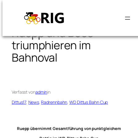
Zum
Inhalt
springen
Ruepp und Boos
triumphieren im
Bahnoval
Verfasst von
admin
in
Dittus17
, 
News
, 
Radrennbahn
, 
WD Dittus Bahn Cup
Ruepp übernimmt Gesamtführung von punktgleichem