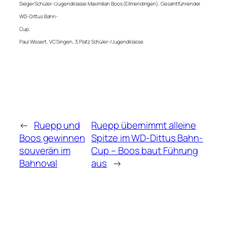
Sieger Schüler-/Jugendklasse Maximilian Boos (Ellmendingen), Gesamtführender
WD-Dittus Bahn-
Cup,
Paul Wissert, VC Singen, 3. Platz Schüler-/Jugendklasse
←
Ruepp und
Ruepp übernimmt alleine
Boos gewinnen
Spitze im WD-Dittus Bahn-
souverän im
Cup – Boos baut Führung
Bahnoval
aus
→