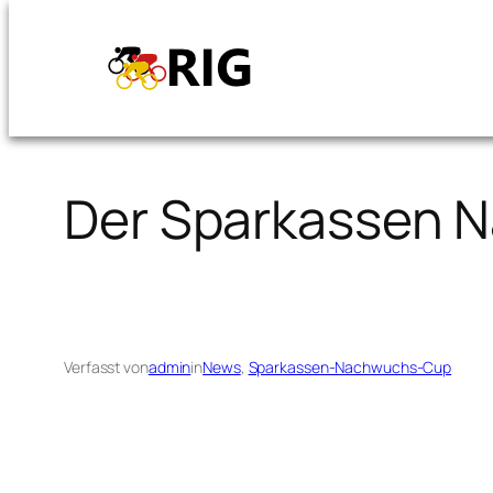
Zum
Inhalt
springen
Der Sparkassen 
Verfasst von
admin
in
News
, 
Sparkassen-Nachwuchs-Cup