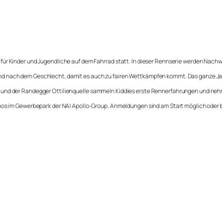
für Kinder und Jugendliche auf dem Fahrrad statt. In dieser Rennserie werden Nach
nd nach dem Geschlecht, damit es auch zu fairen Wettkämpfen kommt. Das ganze Ja
und der Randegger Ottilienquelle sammeln Kiddies erste Rennerfahrungen und nehme
Joos im Gewerbepark der NAI Apollo-Group. Anmeldungen sind am Start möglich oder