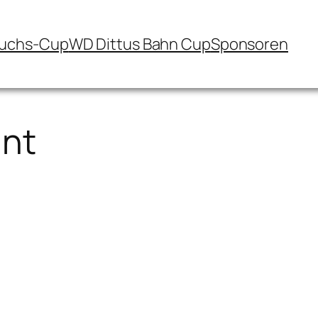
uchs-Cup
WD Dittus Bahn Cup
Sponsoren
nt