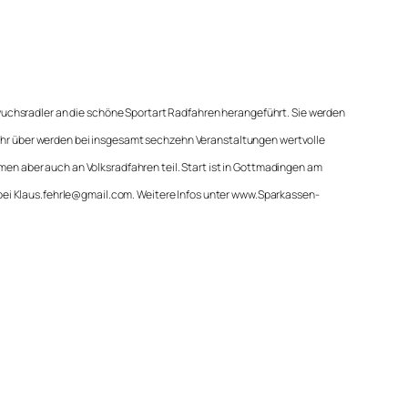
wuchsradler an die schöne Sportart Radfahren herangeführt. Sie werden
hr über werden bei insgesamt sechzehn Veranstaltungen wertvolle
n aber auch an Volksradfahren teil. Start ist in Gottmadingen am
 bei Klaus.fehrle@gmail.com. Weitere Infos unter www.Sparkassen-