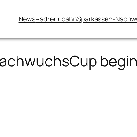
News
Radrennbahn
Sparkassen-Nachw
NachwuchsCup begin