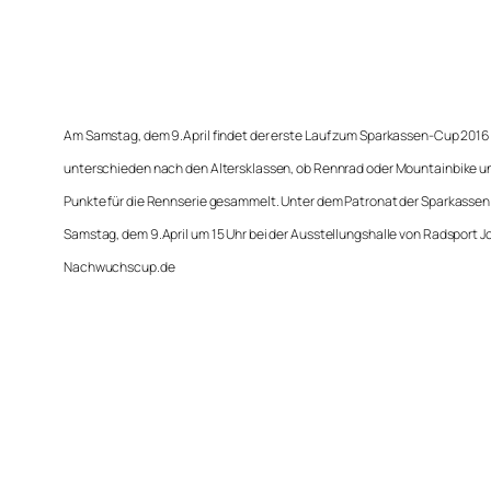
Am Samstag, dem 9.April findet der erste Lauf zum Sparkassen-Cup 2016 
unterschieden nach den Altersklassen, ob Rennrad oder Mountainbike u
Punkte für die Rennserie gesammelt. Unter dem Patronat der Sparkassen 
Samstag, dem 9.April um 15 Uhr bei der Ausstellungshalle von Radsport 
Nachwuchscup.de