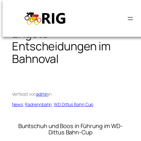
Zum
Inhalt
springen
Engste
Entscheidungen im
Bahnoval
Verfasst von
admin
in
News
, 
Radrennbahn
, 
WD Dittus Bahn Cup
Buntschuh und Boos in Führung im WD-
Dittus Bahn-Cup