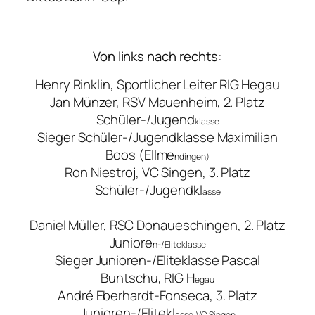
Von links nach rechts:
Henry Rinklin, Sportlicher Leiter RIG Hegau
Jan Münzer, RSV Mauenheim, 2. Platz
Schüler-/Jugend
klasse
Sieger Schüler-/Jugendklasse Maximilian
Boos (Ellme
ndingen)
Ron Niestroj, VC Singen, 3. Platz
Schüler-/Jugendkl
asse
Daniel Müller, RSC Donaueschingen, 2. Platz
Juniore
n-/Eliteklasse
Sieger Junioren-/Eliteklasse Pascal
Buntschu, RIG H
egau
André Eberhardt-Fonseca, 3. Platz
Junioren-/Elitekl
asse, VC Singen